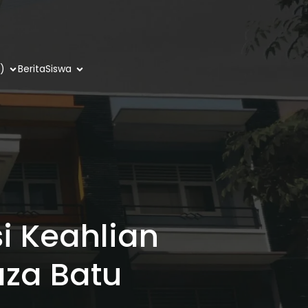
)
Berita
Siswa
si Keahlian
aza Batu