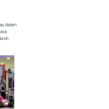
kau dalam
masa
luruh