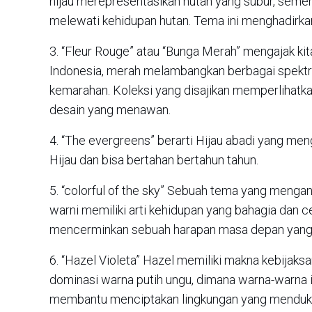
hijau merepresentasikan hutan yang subur, semen
melewati kehidupan hutan. Tema ini menghadirk
3. “Fleur Rouge” atau “Bunga Merah” mengajak k
Indonesia, merah melambangkan berbagai spektrum
kemarahan. Koleksi yang disajikan memperlihatk
desain yang menawan.
4. “The evergreens” berarti Hijau abadi yang 
Hijau dan bisa bertahan bertahun tahun.
5. “colorful of the sky” Sebuah tema yang menga
warni memiliki arti kehidupan yang bahagia dan cer
mencerminkan sebuah harapan masa depan yang 
6. “Hazel Violeta” Hazel memiliki makna kebijak
dominasi warna putih ungu, dimana warna-warna 
membantu menciptakan lingkungan yang mendukun