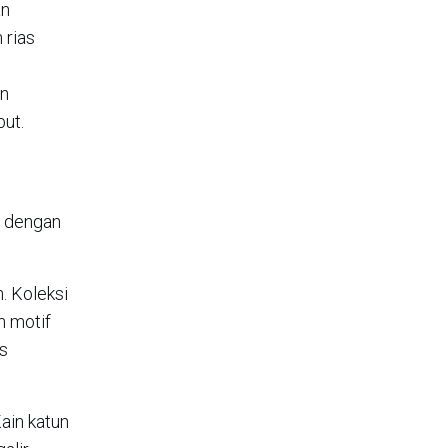
an
 rias
an
ut.
i dengan
. Koleksi
n motif
as
ain katun