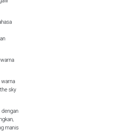
alir
ahasa
dan
rwarna
a warna
 the sky
n dengan
ngkan,
ng manis