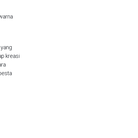
 warna
 yang
p kreasi
ara
pesta