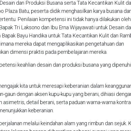
 Desain dan Produksi Busana serta Tata Kecantikan Kulit d
ppo Plaza Batu, peserta didik menghasilkan karya busana dan
entu. Penilaian kompetensi ini tidak hanya dilakukan oleh
ti Bapak Tri Laksono dan Ibu Erna Wijayawati untuk Desain d
 Bapak Bayu Handika untuk Tata Kecantikan Kulit dan Ramb
gaimana mereka dapat mengaplikasikan pengetahuan dan
kan dimensi praktis pada pembelajaran mereka.
ompetensi keahlian desain dan produksi busana yang dipenuh
mengajak kita untuk meresapi keberanian dalam keanggunan
aun dengan aksen kupu-kupu yang berani, dihiasi denga
asimetris, detail berani, serta paduan warna-warna kontr
enunjukkan keberanian.
erjalanan melalui keindahan alam yang rimbun dan sejuk. K