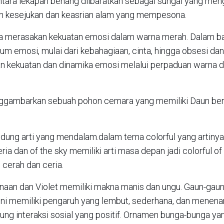
tara lekapan benang diibaratkan sebagai sungai yang meng
an kesejukan dan keasrian alam yang mempesona.
ita merasakan kekuatan emosi dalam warna merah. Dalam b
 emosi, mulai dari kebahagiaan, cinta, hingga obsesi dan
an kekuatan dan dinamika emosi melalui perpaduan warna 
menggambarkan sebuah pohon cemara yang memiliki Daun be
ndung arti yang mendalam.dalam tema colorful yang artiny
ia dan of the sky memiliki arti masa depan jadi colorful of
cerah dan ceria.
sanaan dan Violet memiliki makna manis dan ungu. Gaun-gau
ini memiliki pengaruh yang lembut, sederhana, dan menena
g interaksi sosial yang positif. Ornamen bunga-bunga ya