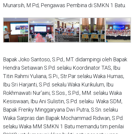
Munarsih, M.Pd, Pengawas Pembina di SMKN 1 Batu.
Bapak Joko Santoso, S.Pd., MT. didampingi oleh Bapak
Hendra Setiawan S.Pd. selaku Koordinator TAS, Ibu
Titin Rahmi Yuliana, S.Pi., Str.Par selaku Waka Humas,
Ibu Sri Harjanti, S.Pd. sekalu Waka Kurikulum, Ibu
Rokhmawati Nur’aini, S.Sos., S.Pd., MM. selaku Waka
Kesiswaan, Ibu Ani Sulistin, S.Pd. selaku Waka SDM,
Bapak Frenky Minggaryana Dwi Putra, S.Sn. selaku
Waka Sarpras dan Bapak Mochammad Ridwan, S.Pd.
selaku Waka MM SMKN 1 Batu memandu tim penilai