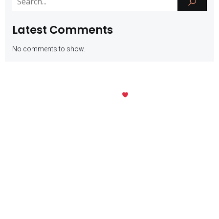
Latest Comments
No comments to show.
Kubio
© 2026 SMK Negeri 1 Batu. Created with
using WordPress and