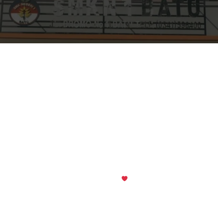
Kubio
© 2026 SMK Negeri 1 Batu. Created with
using WordPress and